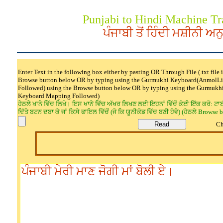
Punjabi to Hindi Machine Tr
ਪੰਜਾਬੀ ਤੋਂ ਹਿੰਦੀ ਮਸ਼ੀਨੀ ਅ
Enter Text in the following box either by pasting OR Through File (.txt file 
Browse button below OR by typing using the Gurmukhi Keyboard(AnmolL
Followed) using the Browse button below OR by typing using the Gurmuk
Keyboard Mapping Followed)
ਹੇਠਲੇ ਖਾਨੇ ਵਿੱਚ ਲਿਖੋ। ਇਸ ਖਾਨੇ ਵਿੱਚ ਅੱਖਰ ਲਿਖਣ ਲਈ ਇਹਨਾਂ ਵਿੱਚੋਂ ਕੋਈ ਇੱਕ ਕਰੋ: ਟਾ
ਦਿੱਤੇ ਬਟਨ ਦਬਾ ਕੇ ਜਾਂ ਕਿਸੇ ਫਾਇਲ ਵਿੱਚੋਂ (ਜੋ ਕਿ ਯੂਨੀਕੋਡ ਵਿੱਚ ਬਣੀ ਹੋਵੇ) (ਹੇਠਲੇ Browse
Char 